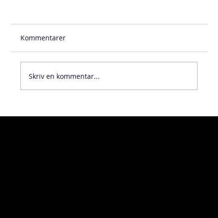
Kommentarer
Skriv en kommentar...
Visiting address
Home
Kosterögatan 9
About
211 24 Malmö
Contact
Sweden
Turning
Milling
Additive manufacturing
Delivery address
Measuring
Öckerögatan 10
Assembly
211 24 Malmö
Sweden
Code of conduct
Whistleblowing
Policy
Downloads
Linkedin
News