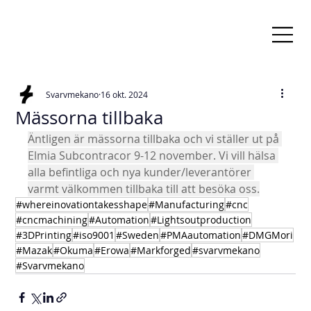
Svarvmekano
16 okt. 2024
Mässorna tillbaka
Äntligen är mässorna tillbaka och vi ställer ut på 
Elmia Subcontracor 9-12 november. Vi vill hälsa 
alla befintliga och nya kunder/leverantörer 
varmt välkommen tillbaka till att besöka oss.
#whereinovationtakesshape
#Manufacturing
#cnc
#cncmachining
#Automation
#Lightsoutproduction
#3DPrinting
#iso9001
#Sweden
#PMAautomation
#DMGMori
#Mazak
#Okuma
#Erowa
#Markforged
#svarvmekano
#Svarvmekano