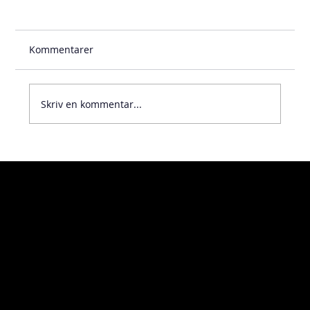
Kommentarer
Skriv en kommentar...
Visiting address
Home
Kosterögatan 9
About
211 24 Malmö
Contact
Sweden
Turning
Milling
Additive manufacturing
Delivery address
Measuring
Öckerögatan 10
Assembly
211 24 Malmö
Sweden
Code of conduct
Whistleblowing
Policy
Downloads
Linkedin
News