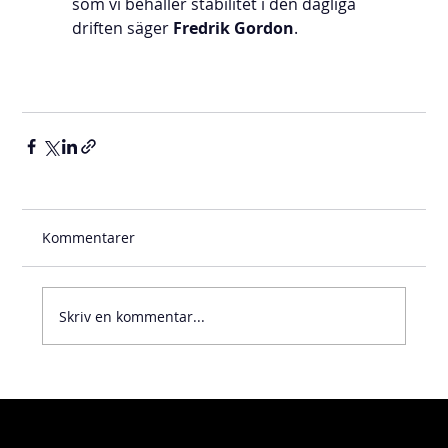
som vi behåller stabilitet i den dagliga 
driften säger 
Fredrik Gordon
.
Kommentarer
Skriv en kommentar...
Visiting address
Home
Kosterögatan 9
About