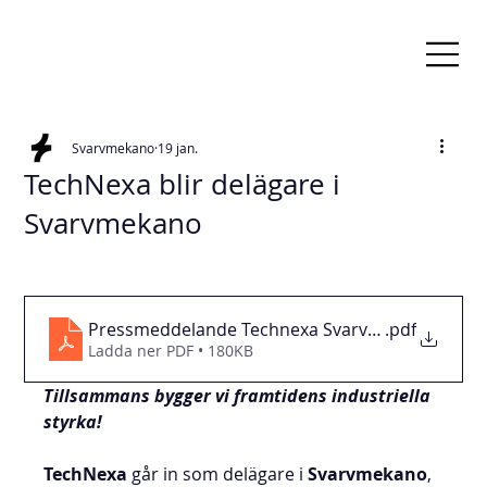
Svarvmekano
19 jan.
TechNexa blir delägare i
Svarvmekano
Pressmeddelande Technexa Svarvmekano
.pdf
Ladda ner PDF • 180KB
Tillsammans bygger vi framtidens industriella 
styrka!
TechNexa
 går in som delägare i 
Svarvmekano
, 