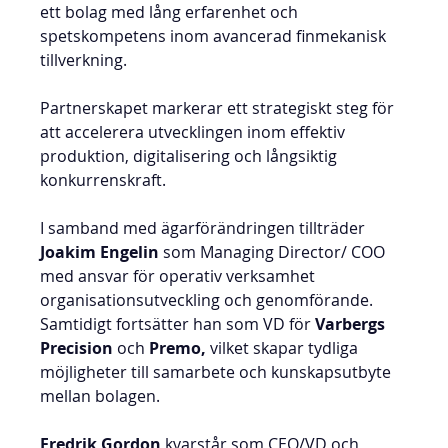
ett bolag med lång erfarenhet och 
spetskompetens inom avancerad finmekanisk 
tillverkning.
Partnerskapet markerar ett strategiskt steg för 
att accelerera utvecklingen inom effektiv 
produktion, digitalisering och långsiktig 
konkurrenskraft.
I samband med ägarförändringen tillträder 
Joakim Engelin
 som Managing Director/ COO 
med ansvar för operativ verksamhet 
organisationsutveckling och genomförande.
Samtidigt fortsätter han som VD för 
Varbergs 
Precision
 och
 Premo, 
vilket skapar tydliga 
möjligheter till samarbete och kunskapsutbyte 
mellan bolagen.
Fredrik Gordon
 kvarstår som CEO/VD och 